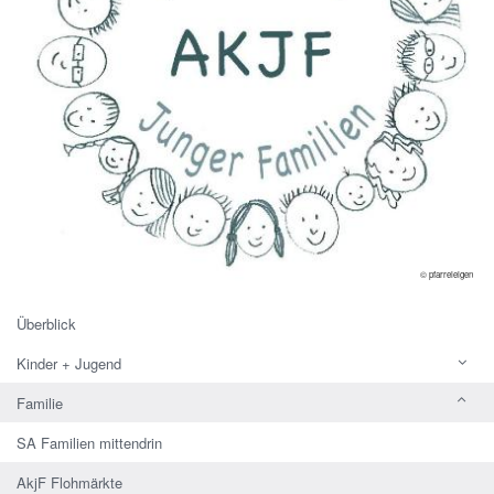
© pfarreieigen
Überblick
Kinder + Jugend
Familie
SA Familien mittendrin
AkjF Flohmärkte