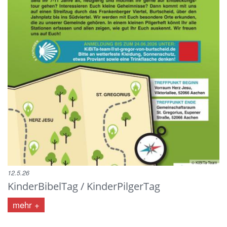
© KiBiTa-Team
12.5.26
KinderBibelTag / KinderPilgerTag
mehr