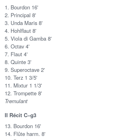
1. Bourdon 16'
2. Principal 8'
3. Unda Maris 8'
4. Hohlflaut 8'
5. Viola di Gamba 8'
6. Octav 4'
7. Flaut 4'
8. Quinte 3'
9. Superoctave 2'
10. Terz 1 3/5'
11. Mixtur 1 1/3'
12. Trompette 8'
Tremulant
II Récit C–g3
13. Bourdon 16'
14. Flûte harm. 8'