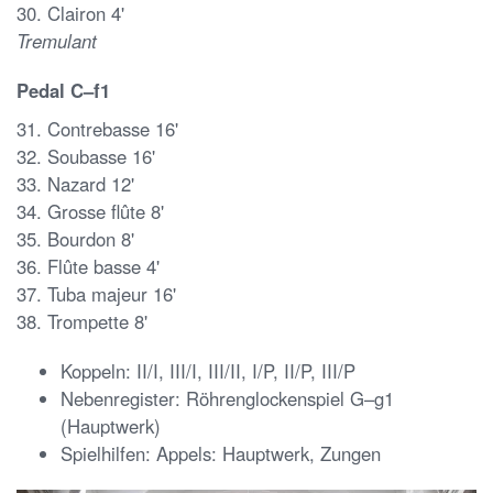
30. Clairon 4'
Tremulant
Pedal C–f1
31. Contrebasse 16'
32. Soubasse 16'
33. Nazard 12'
34. Grosse flûte 8'
35. Bourdon 8'
36. Flûte basse 4'
37. Tuba majeur 16'
38. Trompette 8'
Koppeln: II/I, III/I, III/II, I/P, II/P, III/P
Nebenregister: Röhrenglockenspiel G–g1
(Hauptwerk)
Spielhilfen: Appels: Hauptwerk, Zungen