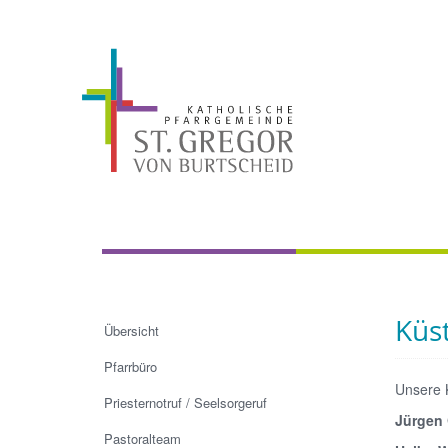
Küs
Übersicht
Pfarrbüro
Unsere 
Priesternotruf / Seelsorgeruf
Jürg
Pastoralteam