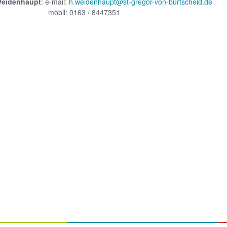
Weidenhaupt
: e-mail:
h.weidenhaupt@st-gregor-von-burtscheid.de
il: 0163 / 8447351